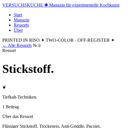
VERSUCHSKÜCHE
✱ Magazin für experimentelle Kochkunst
Start
Magazin
Ressorts
Über
PRINTED IN RISO
✦ TWO-COLOR · OFF-REGISTER ✦
← Alle Ressorts
№ ii
Ressort
Stickstoff
.
❦
Tiefkalt-Techniken.
1 Beitrag
Über das Ressort
Flüssiger Stickstoff, Trockeneis, Anti-Griddle, Pacojet,