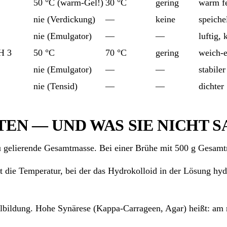
50 °C (warm-Gel!)
30 °C
gering
warm fe
nie (Verdickung)
—
keine
speiche
nie (Emulgator)
—
—
luftig,
H 3
50 °C
70 °C
gering
weich-e
nie (Emulgator)
—
—
stabile
nie (Tensid)
—
—
dichter
TEN — UND WAS SIE NICHT 
 gelierende Gesamtmasse. Bei einer Brühe mit 500 g Gesamtm
t die Temperatur, bei der das Hydrokolloid in der Lösung hyd
lbildung. Hohe Synärese (Kappa-Carrageen, Agar) heißt: am 