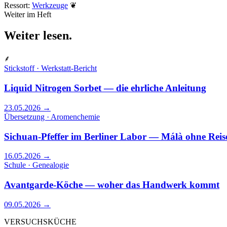
Ressort:
Werkzeuge
❦
Weiter im Heft
Weiter
lesen
.
⸙
Stickstoff · Werkstatt-Bericht
Liquid Nitrogen Sorbet — die ehrliche Anleitung
23.05.2026
→
Übersetzung · Aromenchemie
Sichuan-Pfeffer im Berliner Labor — Málà ohne Rei
16.05.2026
→
Schule · Genealogie
Avantgarde-Köche — woher das Handwerk kommt
09.05.2026
→
VERSUCHSKÜCHE