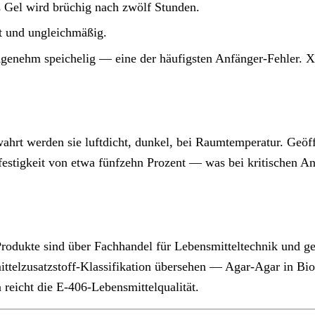
as Gel wird brüchig nach zwölf Stunden.
t und ungleichmäßig.
enehm speichelig — eine der häufigsten Anfänger-Fehler. Xan
ahrt werden sie luftdicht, dunkel, bei Raumtemperatur. Geöf
lfestigkeit von etwa fünfzehn Prozent — was bei kritischen A
dukte sind über Fachhandel für Lebensmitteltechnik und gel
ittelzusatzstoff-Klassifikation übersehen — Agar-Agar in Bio-Q
 reicht die E-406-Lebensmittelqualität.