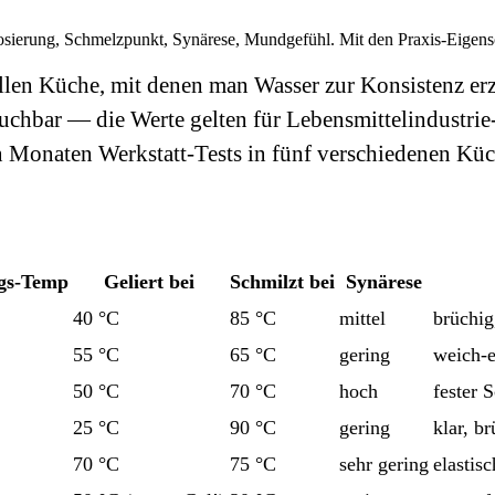
Dosierung, Schmelzpunkt, Synärese, Mundgefühl. Mit den Praxis-Eigensc
en Küche, mit denen man Wasser zur Konsistenz erzie
brauchbar — die Werte gelten für Lebensmittelindust
n Monaten Werkstatt-Tests in fünf verschiedenen Kü
ngs-Temp
Geliert bei
Schmilzt bei
Synärese
40 °C
85 °C
mittel
brüchig
55 °C
65 °C
gering
weich-e
50 °C
70 °C
hoch
fester S
25 °C
90 °C
gering
klar, b
70 °C
75 °C
sehr gering
elastis