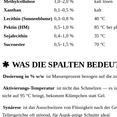
Methylcellulose
1,0–2,0 %
kalt lösen
Xanthan
0,1–0,5 %
kalt
Lecithin (Sonnenblume)
0,3–0,8 %
40 °C
Pektin (HM)
0,5–1,0 %
85 °C bei p
Sojalecithin
0,4–1,0 %
35 °C
Sucroester
0,5–1,5 %
70 °C
WAS DIE SPALTEN BEDEU
Dosierung in % w/w
ist Massenprozent bezogen auf die zu
Aktivierungs-Temperatur
ist nicht das Schmelzen — es is
nicht auf 95 °C bringt, bekommt Klümpchen statt Gel.
Synärese
ist das Ausschwitzen von Flüssigkeit nach der Ge
Tellergerichte oft störend, für Aspik-artige Schnitte ideal.