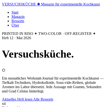
VERSUCHSKÜCHE
✱ Magazin für experimentelle Kochkunst
Start
Magazin
Ressorts
Über
PRINTED IN RISO
✦ TWO-COLOR · OFF-REGISTER ✦
Heft 12 · Mai 2026
Versuchs
küche
.
⌬
Ein monatliches Werkstatt-Journal für experimentelle Kochkunst —
Tiefkalt-Techniken, Hydrokolloide, Sous-vide-Reihen, globale
Aromen ins Labor übersetzt. Jede Aussage mit Gramm, Sekunden
und Grad Celsius hinterlegt.
Aktuelles Heft lesen
Alle Ressorts
xii