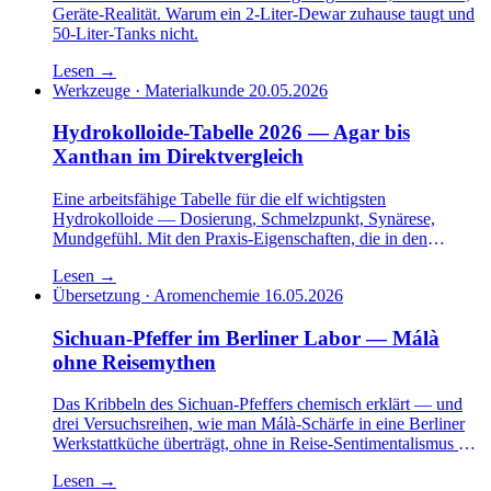
Geräte-Realität. Warum ein 2-Liter-Dewar zuhause taugt und
50-Liter-Tanks nicht.
Lesen
→
Werkzeuge · Materialkunde
20.05.2026
Hydrokolloide-Tabelle 2026 — Agar bis
Xanthan im Direktvergleich
Eine arbeitsfähige Tabelle für die elf wichtigsten
Hydrokolloide — Dosierung, Schmelzpunkt, Synärese,
Mundgefühl. Mit den Praxis-Eigenschaften, die in den
Packungsbeilagen fehlen.
Lesen
→
Übersetzung · Aromenchemie
16.05.2026
Sichuan-Pfeffer im Berliner Labor — Málà
ohne Reisemythen
Das Kribbeln des Sichuan-Pfeffers chemisch erklärt — und
drei Versuchsreihen, wie man Málà-Schärfe in eine Berliner
Werkstattküche überträgt, ohne in Reise-Sentimentalismus zu
verfallen.
Lesen
→